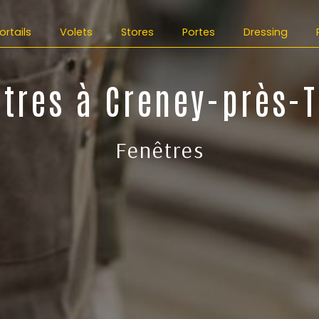
ortails
Volets
Stores
Portes
Dressing
tres à Creney-près-
Fenêtres