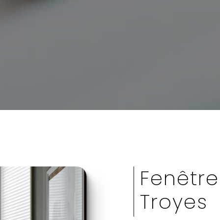
Fenêtre
Troyes