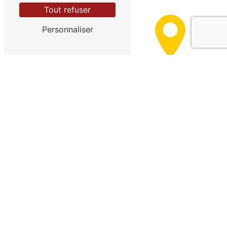
Tout refuser
Personnaliser
La Rivière-de-Corps
Saint-Germain
Lavau
Pont-Sainte-Marie
Vailly
Luyères