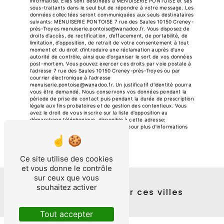
informatisé. Elles sont destinées à MENUISERIE PONTOISE et ses
sous-traitants dans le seul but de répondre à votre message. Les
données collectées seront communiquées aux seuls destinataires
suivants: MENUISERIE PONTOISE 7 rue des Saules 10150 Creney-
près-Troyes menuiserie.pontoise@wanadoo.fr. Vous disposez de
droits d’accès, de rectification, d’effacement, de portabilité, de
limitation, d’opposition, de retrait de votre consentement à tout
moment et du droit d’introduire une réclamation auprès d’une
autorité de contrôle, ainsi que d’organiser le sort de vos données
post-mortem. Vous pouvez exercer ces droits par voie postale à
l'adresse 7 rue des Saules 10150 Creney-près-Troyes ou par
courrier électronique à l'adresse
menuiserie.pontoise@wanadoo.fr. Un justificatif d'identité pourra
vous être demandé. Nous conservons vos données pendant la
période de prise de contact puis pendant la durée de prescription
légale aux fins probatoires et de gestion des contentieux. Vous
avez le droit de vous inscrire sur la liste d'opposition au
démarchage téléphonique, disponible à cette adresse:
Bloctel.gouv.fr
. Consultez le site cnil.fr pour plus d’informations
sur vos droits.
Ce site utilise des cookies
et vous donne le contrôle
sur ceux que vous
souhaitez activer
Nos interventions sur ces villes
Tout accepter