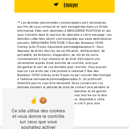
Envoyer
** Les données personnelles communiquées sont nécessaires
aux fins de vous contacter et sont enregistrées dans un fichier
informatisé. Elles sont destinées à MENUISERIE PONTOISE et ses
sous-traitants dans le seul but de répondre à votre message. Les
données collectées seront communiquées aux seuls destinataires
suivants: MENUISERIE PONTOISE 2 Rue des Bouleaux 10150
Creney-près-Troyes menuiserie.pontoise@wanadoo.fr. Vous
disposez de droits d’accès, de rectification, d’effacement, de
portabilité, de limitation, d’opposition, de retrait de votre
consentement à tout moment et du droit d’introduire une
réclamation auprès d’une autorité de contrôle, ainsi que
d’organiser le sort de vos données post-mortem. Vous pouvez
exercer ces droits par voie postale à l'adresse 2 Rue des
Bouleaux 10150 Creney-près-Troyes ou par courrier électronique
à l'adresse menuiserie.pontoise@wanadoo.fr. Un justificatif
d'identité pourra vous être demandé. Nous conservons vos
données pendant la période de prise de contact puis pendant la
durée de prescription légale aux fins probatoires et de gestion
des contentieux. Vous avez le droit de vous inscrire sur la liste
d'opposition au démarchage téléphonique, disponible à cette
adresse:
Bloctel.gouv.fr
. Consultez le site cnil.fr pour plus
d’informations sur vos droits.
Ce site utilise des cookies
et vous donne le contrôle
sur ceux que vous
souhaitez activer