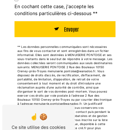
En cochant cette case, j'accepte les
conditions particulières ci-dessous **
Envoyer
** Les données personnelles communiquées sont nécessaires
aux fins de vous contacter et sont enregistrées dans un fichier
informatisé. Elles sont destinées à MENUISERIE PONTOISE et ses
sous-traitants dans le seul but de répondre à votre message. Les
données collectées seront communiquées aux seuls destinataires
suivants: MENUISERIE PONTOISE 2 Rue des Bouleaux 10150
Creney-près-Troyes menuiserie.pontoise@wanadoo.fr. Vous
disposez de droits d’accès, de rectification, d’effacement, de
portabilité, de limitation, d’opposition, de retrait de votre
consentement à tout moment et du droit d’introduire une
réclamation auprès d’une autorité de contrôle, ainsi que
d’organiser le sort de vos données post-mortem. Vous pouvez
exercer ces droits par voie postale à l'adresse 2 Rue des
Bouleaux 10150 Creney-près-Troyes ou par courrier électronique
à l'adresse menuiserie.pontoise@wanadoo.fr. Un justificatif
d'identité pourra vous être demandé. Nous conservons vos
données pendant la période de prise de contact puis pendant la
durée de prescription légale aux fins probatoires et de gestion
des contentieux. Vous avez le droit de vous inscrire sur la liste
d'opposition au démarchage téléphonique, disponible à cette
Ce site utilise des cookies
adresse:
Bloctel.gouv.fr
. Consultez le site cnil.fr pour plus