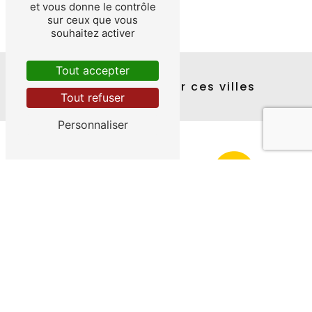
et vous donne le contrôle
d’informations sur vos droits.
sur ceux que vous
souhaitez activer
Tout accepter
Nos interventions sur ces villes
Tout refuser
Personnaliser
La Rivière-de-Corps
Creney-près-Troyes